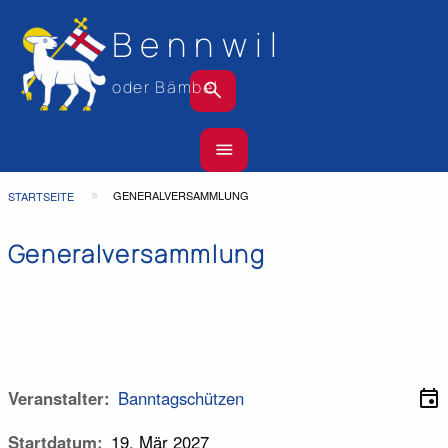
Bennwil
search
oder Bämbel
Hauptnavigation
menu
Top
Bar
Pfadnavigation
GENERALVERSAMMLUNG
STARTSEITE
Generalversammlung
event
Veranstalter
Banntagschützen
Startdatum
19. Mär 2027