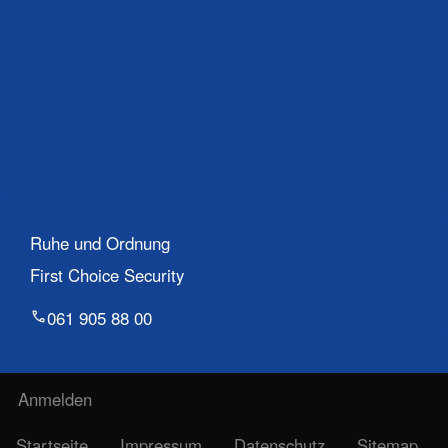
Ruhe und Ordnung
First Choice Security
061 905 88 00
Benutzermenü
Anmelden
Fußzeile
Startseite
Impressum
Datenschutz
Sitemap