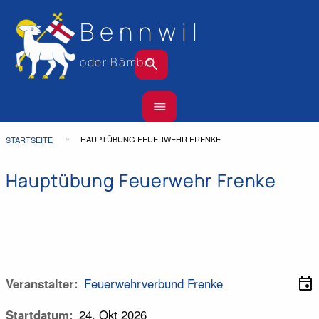
Bennwil
search
oder Bämbel
Hauptnavigation
menu
Top
Bar
Pfadnavigation
HAUPTÜBUNG FEUERWEHR FRENKE
STARTSEITE
Hauptübung Feuerwehr Frenke
event
Veranstalter
Feuerwehrverbund Frenke
Startdatum
24. Okt 2026