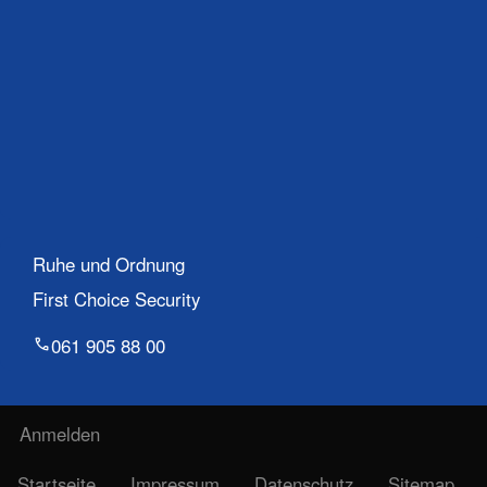
Ruhe und Ordnung
First Choice Security
061 905 88 00
Benutzermenü
Anmelden
Fußzeile
Startseite
Impressum
Datenschutz
Sitemap