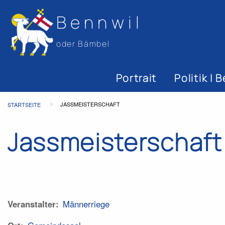
Bennwil
oder Bämbel
Hauptnavigat
Portrait
Politik |
Top
Pfadnavigation
JASSMEISTERSCHAFT
STARTSEITE
Bar
Jassmeisterschaft
Veranstalter
Männerriege