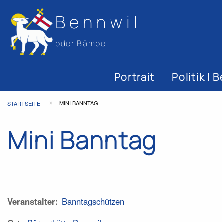
Bennwil
oder Bämbel
Hauptnavigat
Portrait
Politik |
Top
Pfadnavigation
MINI BANNTAG
STARTSEITE
Bar
Mini Banntag
Veranstalter
Banntagschützen