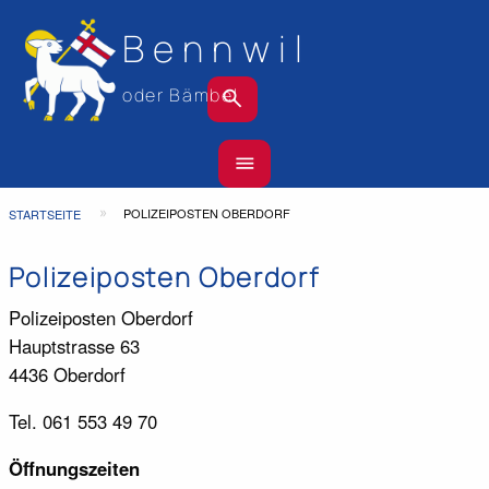
Bennwil
search
oder Bämbel
Hauptnavigation
menu
Top
Bar
Pfadnavigation
POLIZEIPOSTEN OBERDORF
STARTSEITE
Polizeiposten Oberdorf
Polizeiposten Oberdorf
Hauptstrasse 63
4436 Oberdorf
Tel. 061 553 49 70
Öffnungszeiten