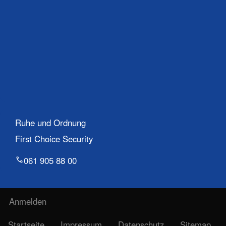
Ruhe und Ordnung
First Choice Security
061 905 88 00
Benutzermenü
Anmelden
Fußzeile
Startseite
Impressum
Datenschutz
Sitemap