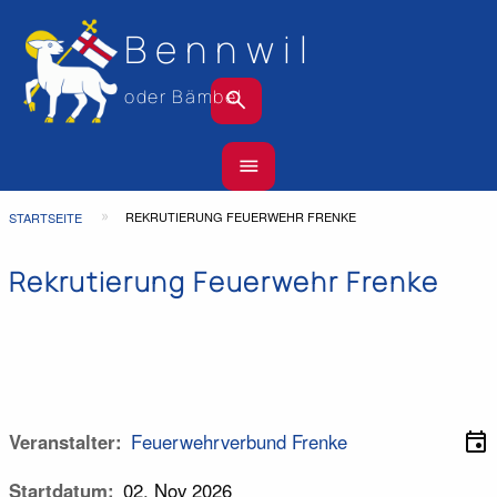
Bennwil
search
oder Bämbel
Hauptnavigation
menu
Top
Bar
Pfadnavigation
REKRUTIERUNG FEUERWEHR FRENKE
STARTSEITE
Rekrutierung Feuerwehr Frenke
event
Veranstalter
Feuerwehrverbund Frenke
Startdatum
02. Nov 2026