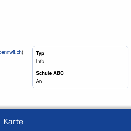
bennwil.ch
)
Typ
Info
Schule ABC
An
Karte