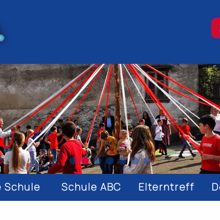
gation
e Schule
Schule ABC
Elterntreff
D