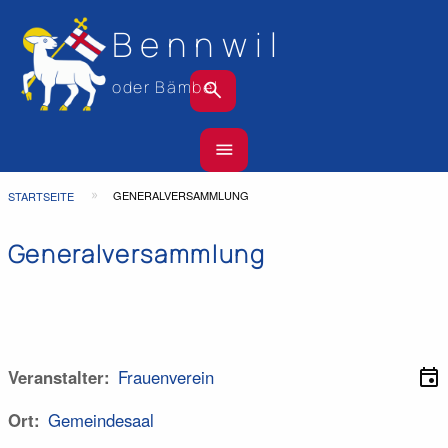
Bennwil
search
oder Bämbel
Hauptnavigation
menu
Top
Bar
Pfadnavigation
GENERALVERSAMMLUNG
STARTSEITE
Generalversammlung
event
Veranstalter
Frauenverein
Ort
Gemeindesaal