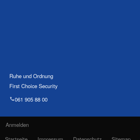
Ruhe und Ordnung
First Choice Security
061 905 88 00
Benutzermenü
Anmelden
Fußzeile
Startseite
Impressum
Datenschutz
Sitemap