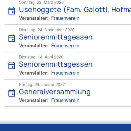
Sonntag, 22. März 2026
Usehoggete (Fam. Gaiotti, Hofma
event
Veranstalter
Frauenverein
Dienstag, 24. November 2026
Seniorenmittagessen
event
Veranstalter
Frauenverein
Dienstag, 14. April 2026
Seniorenmittagessen
event
Veranstalter
Frauenverein
Freitag, 29. Januar 2027
Generalversammlung
event
Veranstalter
Frauenverein
Seitennummerierung