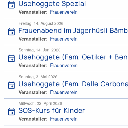
Usehoggete Spezial
event
Veranstalter
Frauenverein
Freitag, 14. August 2026
Frauenabend im Jägerhüsli Bämb
event
Veranstalter
Frauenverein
Sonntag, 14. Juni 2026
Usehoggete (Fam. Oetiker + Bend
event
Veranstalter
Frauenverein
Sonntag, 3. Mai 2026
Usehoggete (Fam. Dalle Carbona
event
Veranstalter
Frauenverein
Mittwoch, 22. April 2026
SOS-Kurs für Kinder
event
Veranstalter
Frauenverein