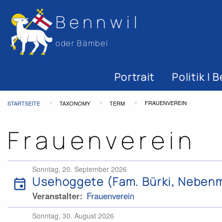
Bennwil
oder Bämbel
Hauptnavigat
Portrait
Politik |
Top
Pfadnavigation
FRAUENVEREIN
STARTSEITE
TAXONOMY
TERM
Bar
Frauenverein
Sonntag, 20. September 2026
Usehoggete (Fam. Bürki, Nebenm
event
Veranstalter
Frauenverein
Sonntag, 30. August 2026