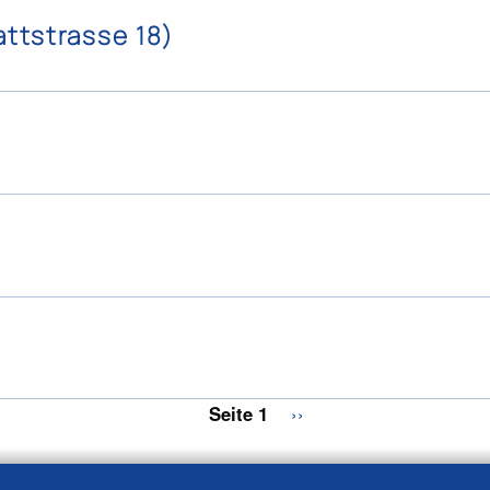
ttstrasse 18)
Seite 1
Nächste
››
Seite