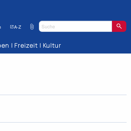
search
attach_file
h
A-Z
en | Freizeit | Kultur