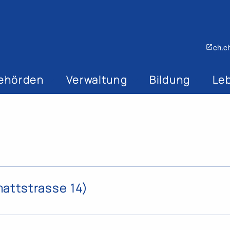
ch.c
ion
 Behörden
Verwaltung
Bildung
Leb
attstrasse 14)