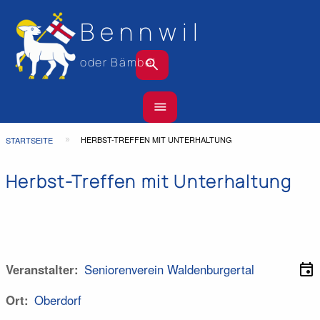
Bennwil
search
oder Bämbel
Hauptnavigation
menu
Top
Bar
Pfadnavigation
HERBST-TREFFEN MIT UNTERHALTUNG
STARTSEITE
Herbst-Treffen mit Unterhaltung
event
Veranstalter
Seniorenverein Waldenburgertal
Ort
Oberdorf