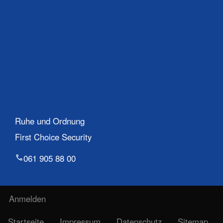
Ruhe und Ordnung
First Choice Security
061 905 88 00
Benutzermenü
Anmelden
Fußzeile
Startseite
Impressum
Datenschutz
Sitemap