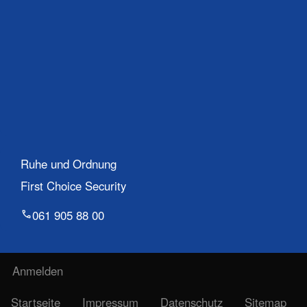
Ruhe und Ordnung
First Choice Security
061 905 88 00
Benutzermenü
Anmelden
Fußzeile
Startseite
Impressum
Datenschutz
Sitemap