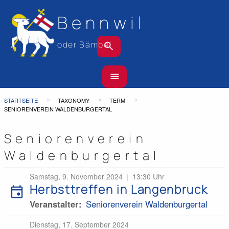
Bennwil
search
oder Bämbel
Hauptnavigation
menu
Top
Bar
Pfadnavigation
STARTSEITE
TAXONOMY
TERM
SENIORENVEREIN WALDENBURGERTAL
Seniorenverein
Waldenburgertal
Samstag, 9. November 2024
13:30 Uhr
Herbsttreffen in Langenbruck
event
Veranstalter
Seniorenverein Waldenburgertal
Dienstag, 17. September 2024