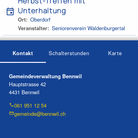
Herbst-Treffen mit
event
Unterhaltung
Ort
Oberdorf
Veranstalter
Seniorenverein Waldenburgertal
Kontakt
Schalterstunden
Karte
Gemeindeverwaltung Bennwil
Hauptstrasse 42
4431 Bennwil
061 951 12 54
gemeinde@bennwil.ch