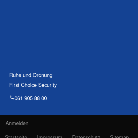
Ruhe und Ordnung
First Choice Security
061 905 88 00
Benutzermenü
Anmelden
Fußzeile
Startseite
Impressum
Datenschutz
Sitemap