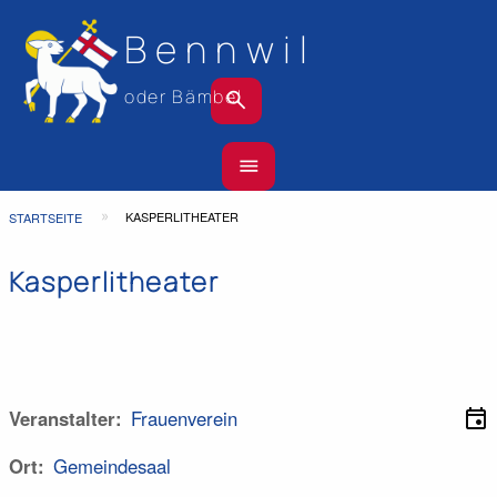
Bennwil
search
oder Bämbel
Hauptnavigation
menu
Top
Bar
Pfadnavigation
KASPERLITHEATER
STARTSEITE
Kasperlitheater
event
Veranstalter
Frauenverein
Ort
Gemeindesaal