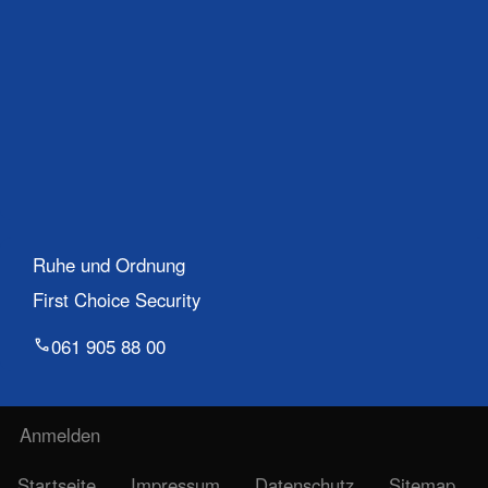
Ruhe und Ordnung
First Choice Security
061 905 88 00
Benutzermenü
Anmelden
Fußzeile
Startseite
Impressum
Datenschutz
Sitemap