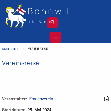
Bennwil
search
oder Bämbel
Hauptnavigation
menu
Top
Bar
Pfadnavigation
VEREINSREISE
STARTSEITE
Vereinsreise
event
Veranstalter
Frauenverein
Startdatum
25. Mai 2024